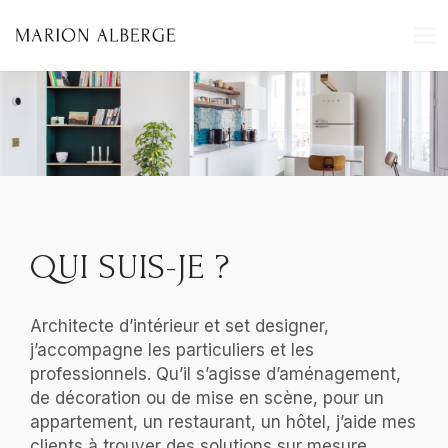
T
O
G
G
L
E
N
A
V
I
G
A
T
I
O
N
QUI SUIS-JE ?
Architecte d’intérieur et set designer,
j’accompagne les particuliers et les
professionnels. Qu’il s’agisse d’aménagement,
de décoration ou de mise en scène, pour un
appartement, un restaurant, un hôtel, j’aide mes
clients à trouver des solutions sur mesure,