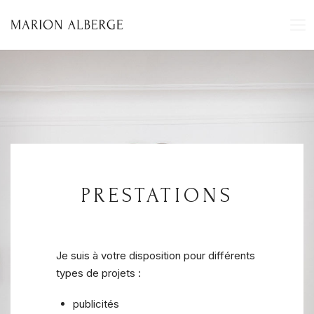
T
O
G
G
L
E
N
A
V
I
G
A
T
I
O
N
PRESTATIONS
Je suis à votre disposition pour différents
types de projets :
publicités