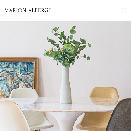
T
O
G
G
L
E
N
A
V
I
G
A
T
I
O
N